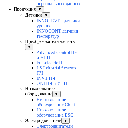
персональных данных
Продукция
▼
Датчики
▼
INNOLEVEL датчики
уровня
INNOCONT датчики
температур
Преобразователи частоты
▼
Advanced Control ПЧ
и УПП
Fuji-electric ПЧ
LS Industrial Systems
ПЧ
INVT ПЧ
ONI ПЧ и УПП
Низковольтное
оборудование
▼
Низковольтное
оборудование Chint
Низковольтное
оборудование ESQ
Электродвигатели
▼
Электродвигатели