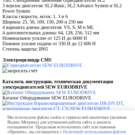
Тип: Синхронные линейные серводвигатели SL2
3 версии двигателя: SL2-Basic, SL2 Advance System и SL2
Power System
Классы скорости, м/сек: 1, 3 и 6
Ширина: 25, 50, 100, 150, 200 и 250 мм
4 варианта длины двигателя: VS, S, M и ML
4 дополнительных длины: 64, 128, 256, 512 мм
Номинальное усилие от 125 Н до 6000 Н
Пиковое усилие подачи от 330 Н до 12 600 Н
Степень защиты: IP65
Электроцилиндр CMS
Каталоги, инструкции, техническая документация
электродвигателей SEW EURODRIVE
Каталог Оборудование SEW EURODRIVE
Инструкция Взрывозащищенные двигатели DR-DV-DT,
Мы используем файлы cookie и сервисы веб-аналитики (включая
асинхронные двигатели CT, CV-SEW EURODRIVE
Яндекс.Метрику) для улучшения работы сайта и анализа
посещаемости. Продолжая использовать сайт или нажимая
Политика использования файлов cookie
«Принять», вы соглашаетесь с
Политикой использования файлов