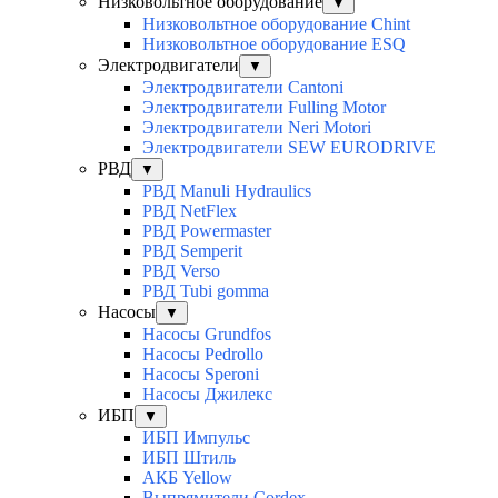
Низковольтное оборудование
▼
Низковольтное оборудование Chint
Низковольтное оборудование ESQ
Электродвигатели
▼
Электродвигатели Cantoni
Электродвигатели Fulling Motor
Электродвигатели Neri Motori
Электродвигатели SEW EURODRIVE
РВД
▼
РВД Manuli Hydraulics
РВД NetFlex
РВД Powermaster
РВД Semperit
РВД Verso
РВД Tubi gomma
Насосы
▼
Насосы Grundfos
Насосы Pedrollo
Насосы Speroni
Насосы Джилекс
ИБП
▼
ИБП Импульс
ИБП Штиль
АКБ Yellow
Выпрямители Cordex