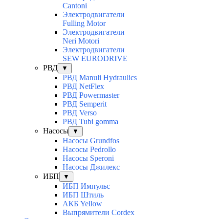
Cantoni
Электродвигатели
Fulling Motor
Электродвигатели
Neri Motori
Электродвигатели
SEW EURODRIVE
РВД
▼
РВД Manuli Hydraulics
РВД NetFlex
РВД Powermaster
РВД Semperit
РВД Verso
РВД Tubi gomma
Насосы
▼
Насосы Grundfos
Насосы Pedrollo
Насосы Speroni
Насосы Джилекс
ИБП
▼
ИБП Импульс
ИБП Штиль
АКБ Yellow
Выпрямители Cordex